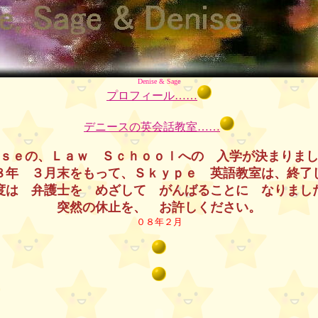
Denise & Sage
プロフィール……
デニースの英会話教室……
ｓｅの、Ｌａｗ Ｓｃｈｏｏｌへの 入学が決まりま
８年 ３月末をもって、Ｓｋｙｐｅ 英語教室は、終了
度は 弁護士を めざして がんばることに なりまし
突然の休止を、 お許しください。
０８年２月