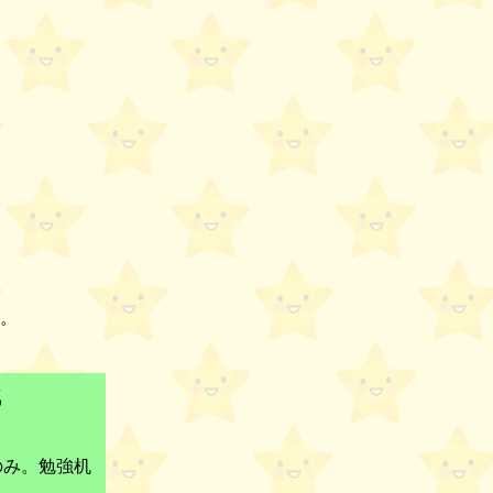
。
識
のみ。勉強机