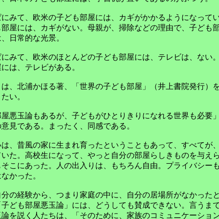
にみて、欧米の子ども部屋には、カギがかかるようになって
も部屋には、カギがない。母親が、掃除などの理由で、子ども
は、日常的な光景。
にみて、欧米のほとんどの子ども部屋には、テレビは、ない
屋には、テレビがある。
は、北浦かほる著、「世界の子ども部屋」（井上書院発行）
きたい。
屋悪玉論もあるが、子どもがひとりきりになれる世界も必要
の意見である。まったく、同感である。
は、昔風の家に生まれ育ったということもあって、すべてが
ていた。高校生になって、やっと自分の部屋らしきものを与え
もそこにあった。人の出入りは、もちろん自由。プライバシー
はなかった。
分の経験から、つまり家庭の中に、自分の居場所がなかった
「子ども部屋悪玉論」には、どうしても賛成できない。言うま
玉論を説く人たちは、「そのために、家族のコミュニケーショ