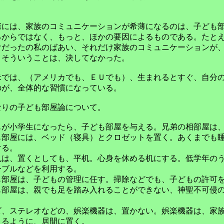
。
には、家族のコミュニケーションが希薄になるのは、子ども
るからではなく、もっと、ほかの要因によるものである。たと
けだったの私のばあい、それだけ家族のコミュニケーションが
、そういうことは、決してなかった。
では、（アメリカでも、ＥＵでも）、生まれるとすぐ、自分
のが、全体的な習慣になっている。
りの子ども部屋論について。
もが小学生になったら、子ども部屋を与える。兄弟の相部屋は
も部屋には、ベッド（寝具）とクロゼットを置く。あくまでも
ける。
机は、置くとしても、平机。心身を休める机にする。低学年の
ーブルなどを利用する。
も部屋は、子どもの管理に任す。掃除などでも、子どもの許可
も部屋は、親でも足を踏み入れることができない、神聖不可侵
ビ、ステレオなどの、娯楽機器は、置かない。娯楽機器は、家
きるように、居間に置く。