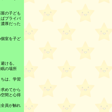
部屋の子ども
えばプライバ
、濃厚だった
の個室を子ど
、避ける。
睡眠の場所
うちは、学習
を求めてから
の空間と心得
族全員が触れ