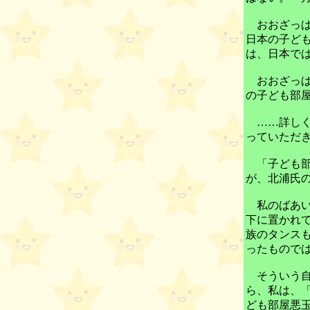
おおざっぱ
日本の子ど
は、日本で
おおざっぱ
の子ども部
……詳しく
っていただ
「子ども部
が、北浦氏
私のばあい
下に置かれ
族のタンス
ったもので
そういう自
ら、私は、
ども部屋悪