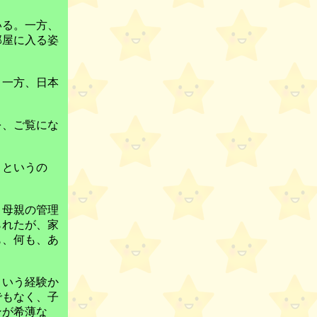
いる。一方、
部屋に入る姿
。一方、日本
を、ご覧にな
」というの
、母親の管理
られたが、家
も、何も、あ
という経験か
でもなく、子
ンが希薄な