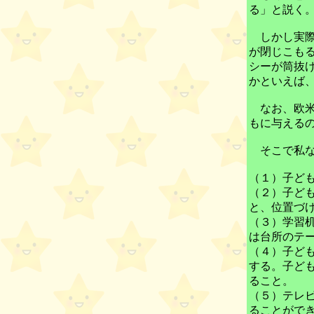
る」と説く
しかし実際
が閉じこも
シーが筒抜
かといえば
なお、欧米
もに与える
そこで私な
（１）子ど
（２）子ど
と、位置づ
（３）学習
は台所のテ
（４）子ど
する。子ど
ること。
（５）テレ
ることがで