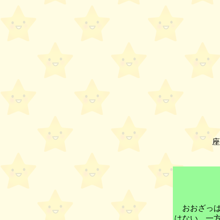
座
おおざっぱ
はない。一