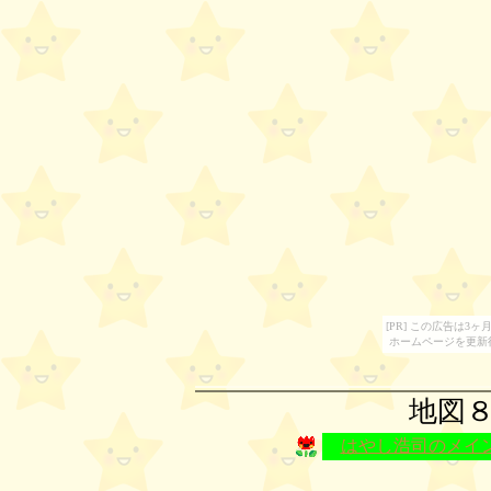
[PR] この広告は
ホームページを更新
地図
はやし浩司のメイ