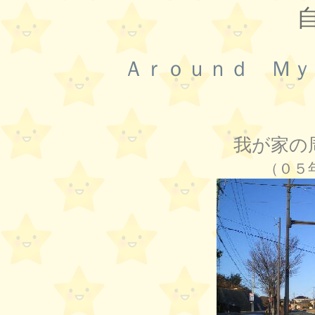
Ａｒｏｕｎｄ Ｍｙ
我が家の
（０５