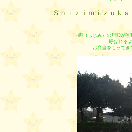
Ｓｈｉｚｉｍｉｚｕｋａ
蜆（しじみ）の貝殻が無
呼ばれる
お弁当をもってき