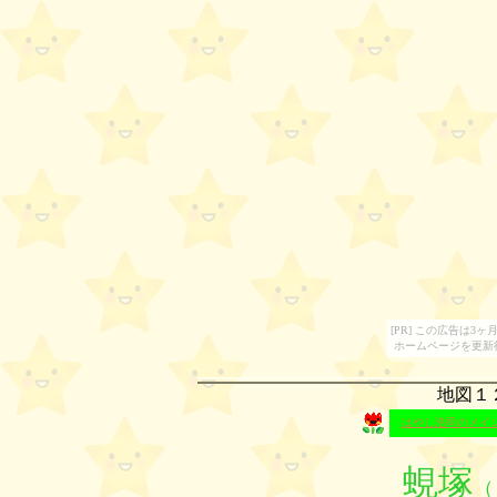
[PR] この広告は
ホームページを更新
地図１
はやし浩司のメイ
蜆塚
（