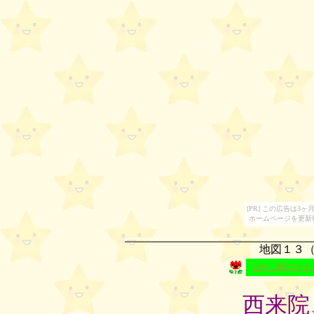
[PR] この広告は
ホームページを更新
地図１３
はやし浩司のメイ
西来院