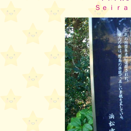
Ｓｅｉｒａ