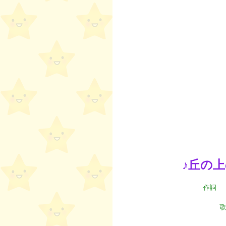
☆
♪丘の
作詞