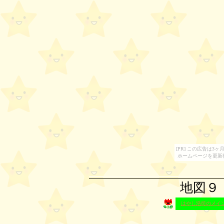
[PR] この広告は
ホームページを更新
地図９
はやし浩司のメイ